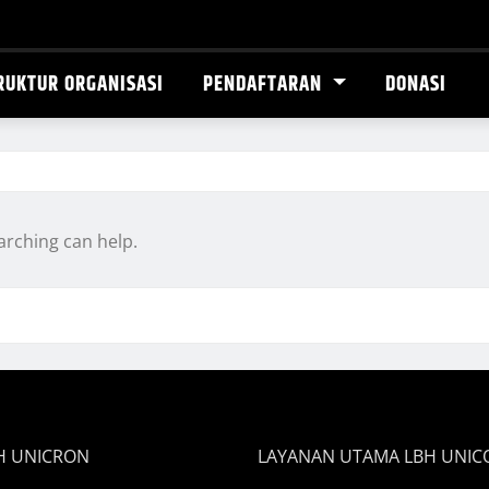
RUKTUR ORGANISASI
PENDAFTARAN
DONASI
arching can help.
BH UNICRON
LAYANAN UTAMA LBH UNIC