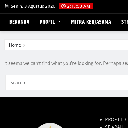
Skip
Senin, 3 Agustus 2026
2:17:53 AM
to
content
BERANDA
PROFIL
MITRA KERJASAMA
ST
Home
It seems we can’t find what you’re looking for. Perhaps se
PROFIL L
SEJARAH