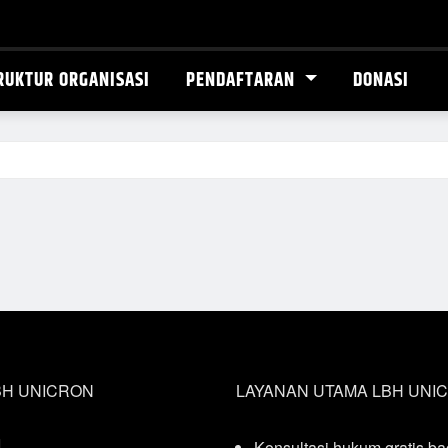
RUKTUR ORGANISASI
PENDAFTARAN
DONASI
BH UNICRON
LAYANAN UTAMA LBH UNI
I
Konsultasi hukum gratis ba