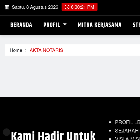
Skip
Sabtu, 8 Agustus 2026
6:30:21 PM
to
content
BERANDA
PROFIL
MITRA KERJASAMA
ST
Home
AKTA NOTARIS
PROFIL L
SEJARAH
Kami Hadir Untuk
VISI & MIS